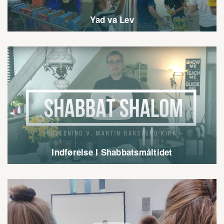
Yad va Lev

Indførelse I Shabbatsmåltidet