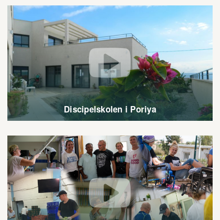

Discipelskolen i Poriya
