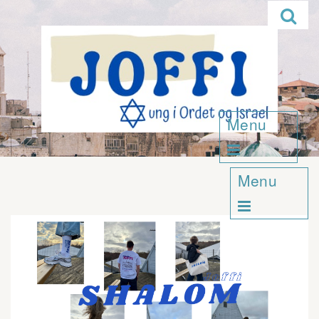

Menu

Menu
