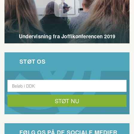

Undervisning fra Joffikonferencen 2019
STØT OS
FØLG OS PÅ DE SOCIALE MEDIER