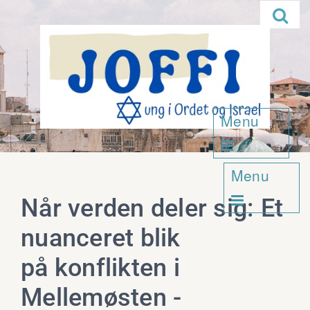

Menu

Menu

Når verden deler sig: Et
nuanceret blik
på konflikten i
Mellemøsten -